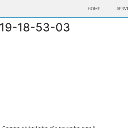
HOME
SERV
19-18-53-03
.
Campos obrigatórios são marcados com
*